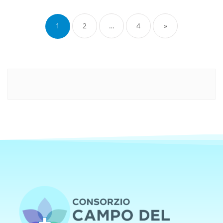
1
2
…
4
»