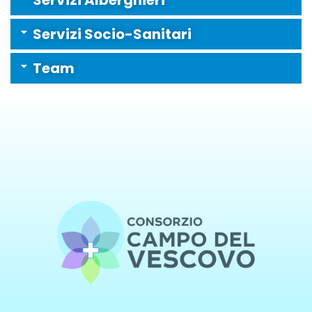
Servizi Alberghieri
Servizi Socio-Sanitari
Team