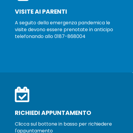
Mercoledì
8:00 - 16:00
VISITE AI PARENTI
Giovedì
8:00 - 16:00
A seguito della emergenza pandemica le
visite devono essere prenotate in anticipo
Venerdì
8:00 - 14:00
telefonando allo 0187-868004
RICHIEDI APPUNTAMENTO
Clicca sul bottone in basso per richiedere
l'appuntamento